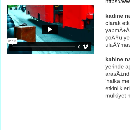
https://w
kadine n
olarak etk
yapmÄ±ÅŸ
çoÄŸu yer
ulaÅŸmas
kabine n
yerinde a
arasÄ±n
'halka me
etkinlikle
mülkiyet 