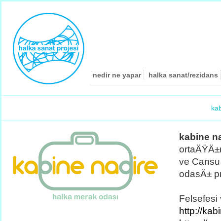
nedir ne yapar
halka sanat/rezidans
kab
kabine n
ortaÄŸÄ±
ve Cansu 
odasÄ± pr
Felsefesi 
http://kab