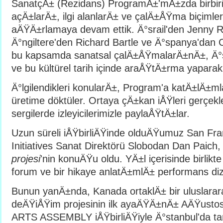
SanatçÄ± (Rezidans) ProgramÄ±'mÄ±zda birbir
açÄ±larÄ±, ilgi alanlarÄ± ve çalÄ±ÅŸma biçimle
aÄŸÄ±rlamaya devam ettik. Ä°srail'den Jenny R
Ä°ngiltere'den Richard Bartle ve Ä°spanya'dan 
bu kapsamda sanatsal çalÄ±ÅŸmalarÄ±nÄ±, Ä°
ve bu kültürel tarih içinde araÅŸtÄ±rma yaparak
Ä°lgilendikleri konularÄ±, Program'a katÄ±lÄ±
üretime döktüler. Ortaya çÄ±kan iÅŸleri gerçekl
sergilerde izleyicilerimizle paylaÅŸtÄ±lar.
Uzun süreli iÅŸbirliÄŸinde olduÄŸumuz San Fra
Initiatives Sanat Direktörü Slobodan Dan Paich,
projesi
'nin konuÄŸu oldu. YÄ±l içerisinde birlikte 
forum ve bir hikaye anlatÄ±mlÄ± performans dizi
Bunun yanÄ±nda, Kanada ortaklÄ± bir uluslarar
deÄŸiÅŸim projesinin ilk ayaÄŸÄ±nÄ± AÄŸustos
ARTS ASSEMBLY iÅŸbirliÄŸiyle Ä°stanbul'da t