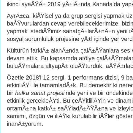
ikinci ayaÄŸÄ± 2019 yÄ±lÄ±nda Kanada'da yap
AyrÄ±ca, kiÅŸisel ya da grup sergisi yapmak ü
baÅŸvurulardan cevap verebileceklerimize, bizim
yapmak istediÄŸimiz sanatçÄ±larÄ±nÄ±n yeni iÅ
sosyal sorumluluk projesine yÄ±l içinde yer ver
Kültürün farklÄ± alanÄ±nda çalÄ±ÅŸanlara ses
devam ettik. Bu kapsamda atölye çalÄ±ÅŸmalarÄ
buluÅŸmalara altyapÄ± oluÅŸturduk, aÄŸÄ±rla
Özetle 2018'i 12 sergi, 1 performans dizisi, 9
etkinliÄŸi ile tamamladÄ±k. Bu demektir ki ner
bir
halka sanat projesi
'nde yeni ve bir öncekinden
etkinlik gerçekleÅŸti. Bu çeÅŸitliliÄŸin ve dinam
ortamÄ±na katkÄ± saÄŸladÄ±ÄŸÄ±na ve izleyici 
samimi, özgün ve iliÅŸki kurulabilir iÅŸler göste
inanÄ±yorum.