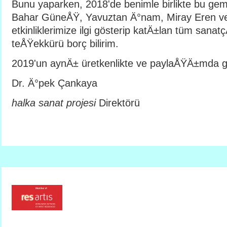
Bunu yaparken, 2018'de benimle birlikte bu gem
Bahar GüneÅŸ, Yavuztan Ä°nam, Miray Eren v
etkinliklerimize ilgi gösterip katÄ±lan tüm sanatç
teÅŸekkürü borç bilirim.
2019'un aynÄ± üretkenlikte ve paylaÅŸÄ±mda ge
Dr. Ä°pek Çankaya
halka sanat projesi
Direktörü