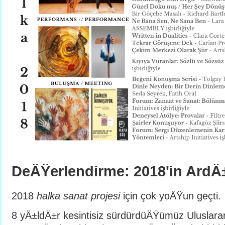
DeÄŸerlendirme: 2018'in Ard
2018
halka sanat projesi
için çok yoÄŸun geçti.
8 yÄ±ldÄ±r kesintisiz sürdürdüÄŸümüz Uluslar