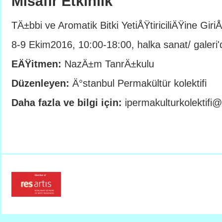
Misafir Etkinlik
TÄ±bbi ve Aromatik Bitki YetiÅŸtiriciliÄŸine Gir
8-9 Ekim2016, 10:00-18:00, halka sanat/ galeri'
EÄŸitmen:
NazÄ±m TanrÄ±kulu
Düzenleyen:
Ä°stanbul Permakültür kolektifi
Daha fazla ve bilgi için:
ipermakulturkolektifi