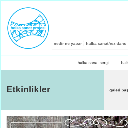
nedir ne yapar
halka sanat/rezidans
halka sanat sergi
hal
Etkinlikler
galeri ba