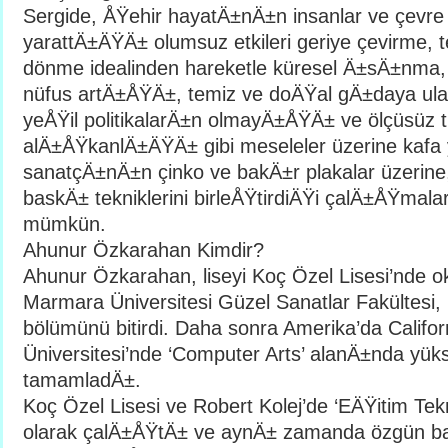
Sergide, ÅŸehir hayatÄ±nÄ±n insanlar ve çevre
yarattÄ±ÄŸÄ± olumsuz etkileri geriye çevirme, 
dönme idealinden hareketle küresel Ä±sÄ±nma, 
nüfus artÄ±ÅŸÄ±, temiz ve doÄŸal gÄ±daya ul
yeÅŸil politikalarÄ±n olmayÄ±ÅŸÄ± ve ölçüsüz 
alÄ±ÅŸkanlÄ±ÄŸÄ± gibi meseleler üzerine kafa
sanatçÄ±nÄ±n çinko ve bakÄ±r plakalar üzerine, d
baskÄ± tekniklerini birleÅŸtirdiÄŸi çalÄ±ÅŸma
mümkün.
Ahunur Özkarahan Kimdir?
Ahunur Özkarahan, liseyi Koç Özel Lisesi’nde 
Marmara Üniversitesi Güzel Sanatlar Fakültesi
bölümünü bitirdi. Daha sonra Amerika’da Califor
Üniversitesi’nde ‘Computer Arts’ alanÄ±nda yü
tamamladÄ±.
Koç Özel Lisesi ve Robert Kolej’de ‘EÄŸitim Tekn
olarak çalÄ±ÅŸtÄ± ve aynÄ± zamanda özgün ba