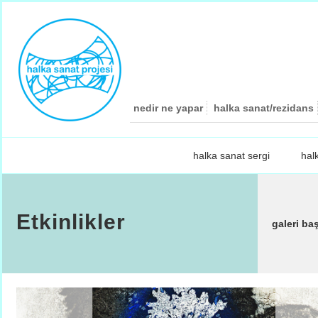
nedir ne yapar
halka sanat/rezidans
halka sanat sergi
hal
Etkinlikler
galeri ba