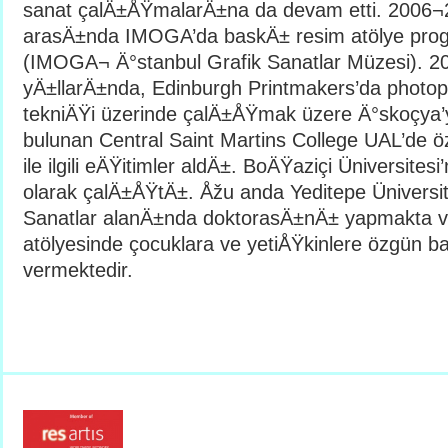
sanat çalÄ±ÅŸmalarÄ±na da devam etti. 2006¬
arasÄ±nda IMOGA’da baskÄ± resim atölye pro
(IMOGA¬ Ä°stanbul Grafik Sanatlar Müzesi). 
yÄ±llarÄ±nda, Edinburgh Printmakers’da photo
tekniÄŸi üzerinde çalÄ±ÅŸmak üzere Ä°skoçya’ya
bulunan Central Saint Martins College UAL’de ö
ile ilgili eÄŸitimler aldÄ±. BoÄŸaziçi Üniversites
olarak çalÄ±ÅŸtÄ±. Åžu anda Yeditepe Üniversit
Sanatlar alanÄ±nda doktorasÄ±nÄ± yapmakta v
atölyesinde çocuklara ve yetiÅŸkinlere özgün b
vermektedir.