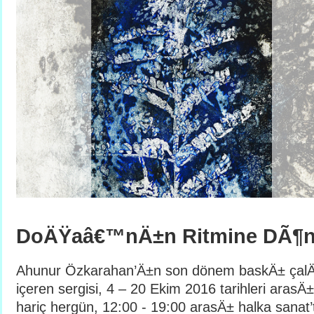
DoÄŸaâ€™nÄ±n Ritmine DÃ¶
Ahunur Özkarahan’Ä±n son dönem baskÄ± ça
içeren sergisi, 4 – 20 Ekim 2016 tarihleri aras
hariç hergün, 12:00 - 19:00 arasÄ± halka sanat’t