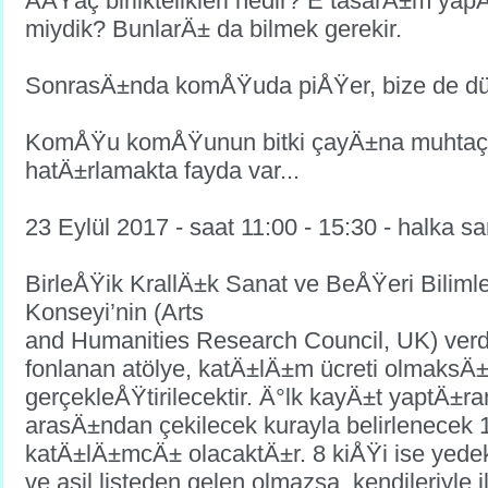
AÄŸaç birliktelikleri nedir? E tasarÄ±m y
miydik? BunlarÄ± da bilmek gerekir.
SonrasÄ±nda komÅŸuda piÅŸer, bize de dü
KomÅŸu komÅŸunun bitki çayÄ±na muhtaçtÄ
hatÄ±rlamakta fayda var...
23 Eylül 2017 - saat 11:00 - 15:30 - halka s
BirleÅŸik KrallÄ±k Sanat ve BeÅŸeri Bilim
Konseyi’nin (Arts
and Humanities Research Council, UK) verd
fonlanan atölye, katÄ±lÄ±m ücreti olmaksÄ
gerçekleÅŸtirilecektir. Ä°lk kayÄ±t yaptÄ±ra
arasÄ±ndan çekilecek kurayla belirlenecek 
katÄ±lÄ±mcÄ± olacaktÄ±r. 8 kiÅŸi ise yedek
ve asil listeden gelen olmazsa, kendileriyle 