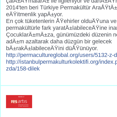
çalÄ±ÅŸmalarÄ± ile ilgileniyor ve danÄ±ÅŸ
2014'ten beri Türkiye Permakültür AraÅŸtÄ
eÄŸitmenlik yapÄ±yor.
En çok tüketenlerin ÅŸehirler olduÄŸuna ve
permakültürle fark yaratÄ±labileceÄŸine in
ÇocuklarÄ±mÄ±za, günümüzdeki düzenin neg
adÄ±m azaltarak daha düzgün bir gelecek
bÄ±rakÄ±labileceÄŸini düÅŸünüyor.
http://
permacultureglobal.org/
users/
5132-z-d
http://
istanbulpermakulturkolektif
i.org/index.
zda/158-dilek