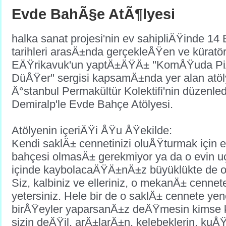
Evde BahÃ§e AtÃ¶lyesi
halka sanat projesi'nin ev sahipliÄŸinde 14 
tarihleri arasÄ±nda gerçekleÅŸen ve kürat
EÄŸrikavuk'un yaptÄ±ÄŸÄ± ''KomÅŸuda Pi
DüÅŸer'' sergisi kapsamÄ±nda yer alan atöly
Ä°stanbul Permakültür Kolektifi'nin düzenle
Demiralp'le Evde Bahçe Atölyesi.
Atölyenin içeriÄŸi ÅŸu ÅŸekilde:
Kendi saklÄ± cennetinizi oluÅŸturmak için evin
bahçesi olmasÄ± gerekmiyor ya da o evin 
içinde kaybolacaÄŸÄ±nÄ±z büyüklükte de 
Siz, kalbiniz ve elleriniz, o mekanÄ± cenne
yetersiniz. Hele bir de o saklÄ± cennete yeneb
birÅŸeyler yaparsanÄ±z deÄŸmesin kimse k
sizin deÄŸil, arÄ±larÄ±n, kel
ebeklerin, kuÅŸ