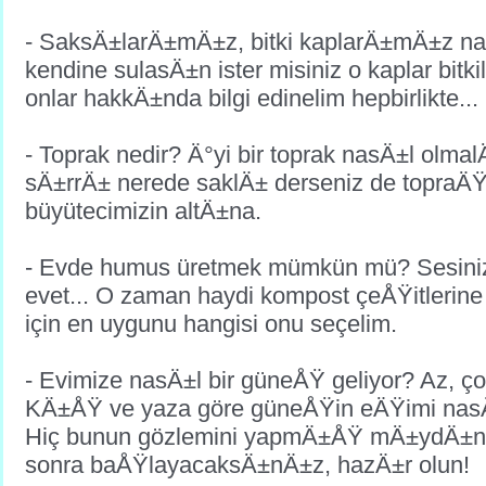
- SaksÄ±larÄ±mÄ±z, bitki kaplarÄ±mÄ±z nas
kendine sulasÄ±n ister misiniz o kaplar bitk
onlar hakkÄ±nda bilgi edinelim hepbirlikte...
- Toprak nedir? Ä°yi bir toprak nasÄ±l olma
sÄ±rrÄ± nerede saklÄ± derseniz de topra
büyütecimizin altÄ±na.
- Evde humus üretmek mümkün mü? Sesiniz
evet... O zaman haydi kompost çeÅŸitlerine
için en uygunu hangisi onu seçelim.
- Evimize nasÄ±l bir güneÅŸ geliyor? Az, ço
KÄ±ÅŸ ve yaza göre güneÅŸin eÄŸimi nas
Hiç bunun gözlemini yapmÄ±ÅŸ mÄ±ydÄ±
sonra baÅŸlayacaksÄ±nÄ±z, hazÄ±r olun!