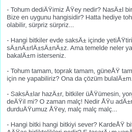
- Tohum dediÄŸimiz ÅŸey nedir? NasÄ±l bi
Bize en uygunu hangisidir? Hatta hediye t
olabilir, sürpriz sürpriz...
- Hangi bitkiler evde saksÄ± içinde yetiÅŸtiril
sÄ±nÄ±rlÄ±sÄ±nÄ±z. Ama temelde neler yapa
bakalÄ±m isterseniz.
- Tohum tamam, toprak tamam, güneÅŸ ta
için ne yapabiliriz? Ona da çözüm bulalÄ±m.
- SaksÄ±lar hazÄ±r, bitkiler üÅŸümesin, yo
deÄŸil mi? O zaman malç! Nedir ÅŸu adÄ
durduÄŸumuz ÅŸey, malç malç malç...
- Hangi bitki hangi bitkiyi sever? KardeÅŸ bit