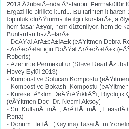
2013 ÅžubatÄ±nda Ä°stanbul Permakültür Kol
Ergazi ile birlikte kurdu. Bu tarihten itibare
topluluk oluÅŸturma ile ilgili kurslarÄ±, atöly
hem tasarlÄ±yor, hem düzenliyor, hem de k
Bunlardan bazÄ±larÄ±:
- DoÄŸal ArÄ±cÄ±lÄ±k (eÄŸitmen Debra Ro
- ArÄ±cÄ±lar için DoÄŸal ArÄ±cÄ±lÄ±k (eÄ
Roberts)
- Åžehirde Permakültür (Steve Read Åžubat 
Hovey Eylül 2013)
- Kompost ve Solucan Kompostu (eÄŸitmen 
- Kompost ve Bokashi Kompostu (eÄŸitme
- Küresel Ä°klim DeÄŸiÅŸikliÄŸi, Biyolojik Ç
(eÄŸitmen Doç. Dr. Necmi Aksoy)
- Su: KullanÄ±mÄ±, ArÄ±tÄ±mÄ±, HasadÄ±
Rona)
- Dönüm HattÄ± (Keyline) TasarÄ±m Yöneti