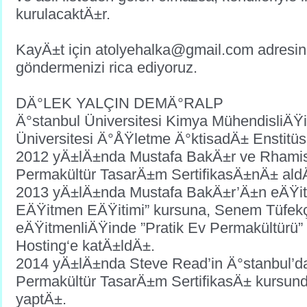
kurulacaktÄ±r.
KayÄ±t için atolyehalka@gmail.com adresin
göndermenizi rica ediyoruz.
DÄ°LEK YALÇIN DEMÄ°RALP
Ä°stanbul Üniversitesi Kimya MühendisliÄŸi
Üniversitesi Ä°ÅŸletme Ä°ktisadÄ± Enstitü
2012 yÄ±lÄ±nda Mustafa BakÄ±r ve Rhamis
Permakültür TasarÄ±m SertifikasÄ±nÄ± ald
2013 yÄ±lÄ±nda Mustafa BakÄ±r’Ä±n eÄŸi
EÄŸitmen EÄŸitimi” kursuna, Senem Tüfek
eÄŸitmenliÄŸinde ”Pratik Ev Permakültürü” 
Hosting‘e katÄ±ldÄ±.
2014 yÄ±lÄ±nda Steve Read’in Ä°stanbul’d
Permakültür TasarÄ±m SertifikasÄ± kursund
yaptÄ±.