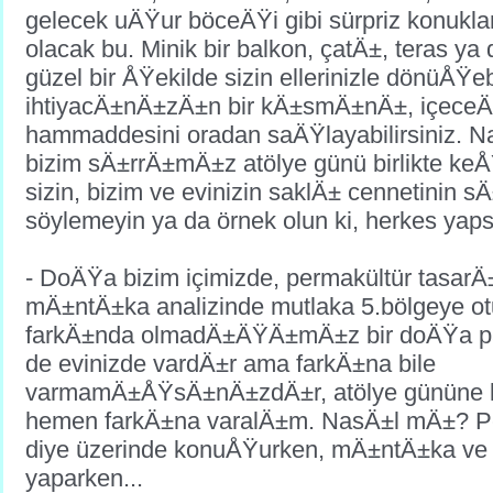
gelecek uÄŸur böceÄŸi gibi sürpriz konukl
olacak bu. Minik bir balkon, çatÄ±, teras ya
güzel bir ÅŸekilde sizin ellerinizle dönüÅŸeb
ihtiyacÄ±nÄ±zÄ±n bir kÄ±smÄ±nÄ±, içeceÄ
hammaddesini oradan saÄŸlayabilirsiniz. 
bizim sÄ±rrÄ±mÄ±z atölye günü birlikte ke
sizin, bizim ve evinizin saklÄ± cennetinin s
söylemeyin ya da örnek olun ki, herkes yaps
- DoÄŸa bizim içimizde, permakültür tasa
mÄ±ntÄ±ka analizinde mutlaka 5.bölgeye o
farkÄ±nda olmadÄ±ÄŸÄ±mÄ±z bir doÄŸa par
de evinizde vardÄ±r ama farkÄ±na bile
varmamÄ±ÅŸsÄ±nÄ±zdÄ±r, atölye gününe 
hemen farkÄ±na varalÄ±m. NasÄ±l mÄ±? P
diye üzerinde konuÅŸurken, mÄ±ntÄ±ka ve d
yaparken...