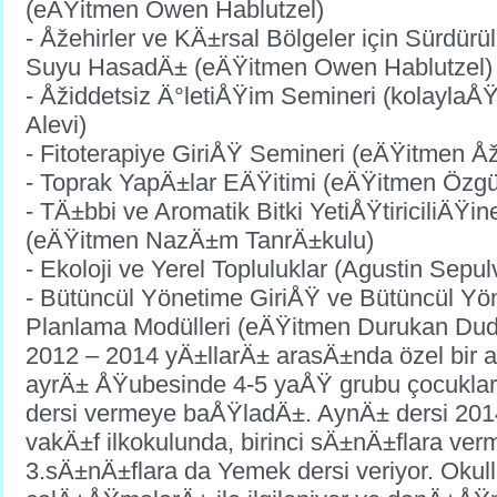
(eÄŸitmen Owen Hablutzel)
- Åžehirler ve KÄ±rsal Bölgeler için Sürdürü
Suyu HasadÄ± (eÄŸitmen Owen Hablutzel)
- Åžiddetsiz Ä°letiÅŸim Semineri (kolayla
Alevi)
- Fitoterapiye GiriÅŸ Semineri (eÄŸitmen 
- Toprak YapÄ±lar EÄŸitimi (eÄŸitmen Özgü
- TÄ±bbi ve Aromatik Bitki YetiÅŸtiriciliÄŸi
(eÄŸitmen NazÄ±m TanrÄ±kulu)
- Ekoloji ve Yerel Topluluklar (Agustin Sepu
- Bütüncül Yönetime GiriÅŸ ve Bütüncül Yö
Planlama Modülleri (eÄŸitmen Durukan Dud
2012 – 2014 yÄ±llarÄ± arasÄ±nda özel bir a
ayrÄ± ÅŸubesinde 4-5 yaÅŸ grubu çocukla
dersi vermeye baÅŸladÄ±. AynÄ± dersi 2014’ 
vakÄ±f ilkokulunda, birinci sÄ±nÄ±flara ve
3.sÄ±nÄ±flara da Yemek dersi veriyor. Okul