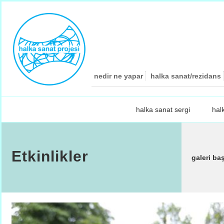
nedir ne yapar
halka sanat/rezidans
halka sanat sergi
hal
Etkinlikler
galeri ba