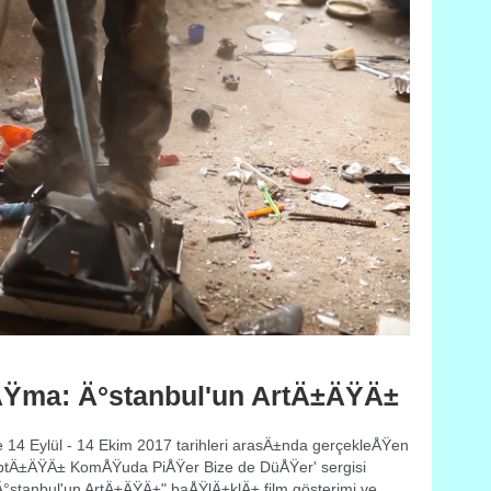
Ÿma: Ä°stanbul'un ArtÄ±ÄŸÄ±
de 14 Eylül - 14 Ekim 2017 tarihleri arasÄ±nda gerçekleÅŸen
ptÄ±ÄŸÄ± KomÅŸuda PiÅŸer Bize de DüÅŸer' sergisi
°stanbul'un ArtÄ±ÄŸÄ±" baÅŸlÄ±klÄ± film gösterimi ve