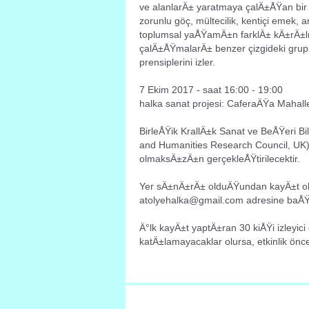
ve alanlarÄ± yaratmaya çalÄ±ÅŸan bir 
zorunlu göç, mültecilik, kentiçi emek, 
toplumsal yaÅŸamÄ±n farklÄ± kÄ±rÄ±l
çalÄ±ÅŸmalarÄ± benzer çizgideki grupl
prensiplerini izler.
7 Ekim 2017 - saat 16:00 - 19:00
halka sanat projesi: CaferaÄŸa Mahal
BirleÅŸik KrallÄ±k Sanat ve BeÅŸeri Bi
and Humanities Research Council, UK) v
olmaksÄ±zÄ±n gerçekleÅŸtirilecektir.
Yer sÄ±nÄ±rÄ± olduÄŸundan kayÄ±t olm
atolyehalka@gmail.com adresine baÅŸ
Ä°lk kayÄ±t yaptÄ±ran 30 kiÅŸi izleyici 
katÄ±lamayacaklar olursa, etkinlik önces