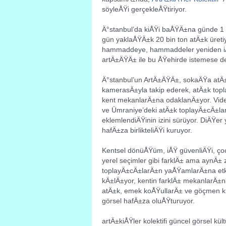
söyleÅŸi gerçekleÅŸtiriyor.
Ä°stanbul’da kiÅŸi baÅŸÄ±na günde 1 k
gün yaklaÅŸÄ±k 20 bin ton atÄ±k üreti
hammaddeye, hammaddeler yeniden iÅ
artÄ±ÄŸÄ± ile bu ÅŸehirde istemese d
Ä°stanbul’un ArtÄ±ÄŸÄ±, sokaÄŸa atÄ
kamerasÄ±yla takip ederek, atÄ±k top
kent mekanlarÄ±na odaklanÄ±yor. Video
ve Ümraniye’deki atÄ±k toplayÄ±cÄ±la
eklemlendiÄŸinin izini sürüyor. DiÄŸer
hafÄ±za birlikteliÄŸi kuruyor.
Kentsel dönüÅŸüm, iÅŸ güvenliÄŸi, çocu
yerel seçimler gibi farklÄ± ama aynÄ± 
toplayÄ±cÄ±larÄ±n yaÅŸamlarÄ±na etk
kÄ±lÄ±yor, kentin farklÄ± mekanlarÄ±
atÄ±k, emek koÅŸullarÄ± ve göçmen kim
görsel hafÄ±za oluÅŸturuyor.
artÄ±kiÅŸler kolektifi güncel görsel k