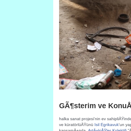
GÃ¶sterim ve KonuÅ
halka sanat projesi'nin ev sahipliÄŸin
ve küratörlüÄŸünü
Isil Egrikavuk
'un ya
kapsamÄ±nda,
ArtÄ±kiÅŸler Kolektifi
"Ä