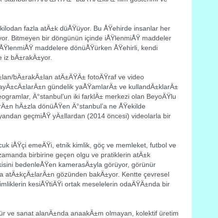
ilodan fazla atÄ±k düÅŸüyor. Bu ÅŸehirde insanlar her
yor. Bitmeyen bir döngünün içinde iÅŸlenmiÅŸ maddeler
ŸlenmiÅŸ maddelere dönüÅŸürken ÅŸehirli, kendi
e iz bÄ±rakÄ±yor.
±lan/bÄ±rakÄ±lan atÄ±ÄŸÄ± fotoÄŸraf ve video
layÄ±cÄ±larÄ±n g
ündelik yaÅŸamlarÄ± ve kullandÄ±klarÄ±
gramlar, Ä°stanbul’un iki farklÄ± merkezi olan BeyoÄŸlu
rÄ±n hÄ±zla dönüÅŸen Ä°stanbul’a ne ÅŸekilde
 yandan geçmiÅŸ yÄ±llardan (2014 öncesi) videolarla bir
k iÅŸçi emeÄŸi, etnik kimlik, göç ve memleket, futbol ve
zamanda birbirine geçen olgu ve pratiklerin atÄ±k
isini bedenleÅŸen kamerasÄ±yla görüyor, görünür
na atÄ±kçÄ±larÄ±n gözünden bakÄ±yor. Kentte çevresel
liklerin kesiÅŸtiÄŸi ortak meselelerin odaÄŸÄ±nda bir
ültür ve sanat alanÄ±nda anaakÄ±m olmayan, kolektif üretim