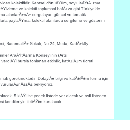
video kolektifidir. Kentsel dönüÅŸüm, soylulaÅŸtÄ±rma,
arÅŸivleme ve kolektif toplumsal hafÄ±za gibi Türkiye’de
ma alanlarÄ±nÄ± sorgulayan güncel ve tematik
arla paylaÅŸma, kolektif alanlarda sergileme ve gösterim
lesi, BademaltÄ± Sokak, No:24, Moda, KadÄ±köy
limler AraÅŸtÄ±rma Konseyi’nin (Arts
erdiÄŸi bursla fonlanan etkinlik, katÄ±lÄ±m ücreti
ak gerekmektedir. DetaylÄ± bilgi ve katÄ±lÄ±m formu için
vurularÄ±nÄ±zÄ± bekliyoruz.
olacak. 5 kiÅŸi ise yedek listede yer alacak ve asil listeden
i kendileriyle iletiÅŸim kurulacak.