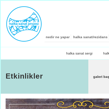
nedir ne yapar
halka sanat/rezidans
halka sanat sergi
hal
Etkinlikler
galeri ba