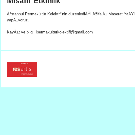
Misafir Etkinlik
Ä°stanbul Permakültür Kolektifi'nin düzenlediÄŸi ÅžifalÄ± Maserat YaÄŸla
yapÄ±yoruz.
KayÄ±t ve bilgi: ipermakulturkolektifi@gmail.com